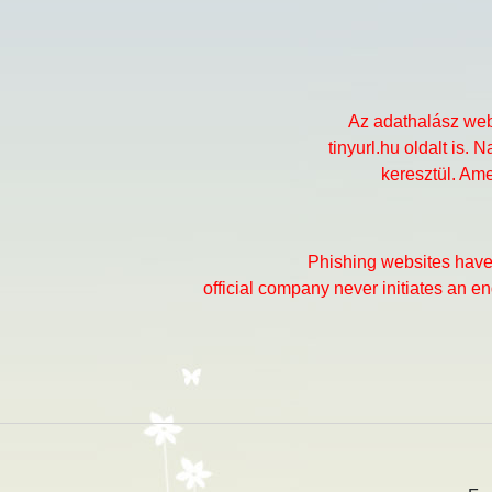
Az adathalász webo
tinyurl.hu oldalt is
keresztül. Ame
Phishing websites have a
official company never initiates an en