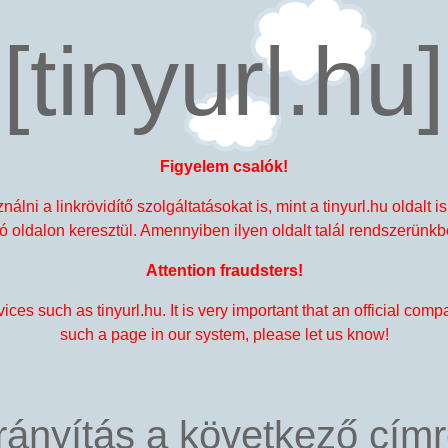
[tinyurl.hu]
Figyelem csalók!
álni a linkrövidítő szolgáltatásokat is, mint a tinyurl.hu oldal
 oldalon keresztül. Amennyiben ilyen oldalt talál rendszerünkb
Attention fraudsters!
es such as tinyurl.hu. It is very important that an official compan
such a page in our system, please let us know!
irányítás a következő cím