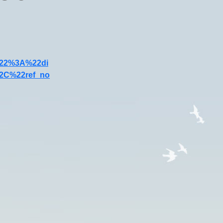
%22%3A%22di
2C%22ref_no