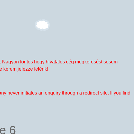
t is. Nagyon fontos hogy hivatalos cég megkeresést sosem
e kérem jelezze felénk!
y never initiates an enquiry through a redirect site. If you find
re
6