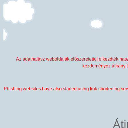
Az adathalász weboldalak előszeretettel elkezdték haszn
kezdeményez átírányító
Phishing websites have also started using link shortening servic
Át