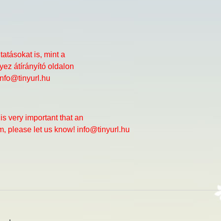
atásokat is, mint a
ez átírányító oldalon
info@tinyurl.hu
is very important that an
em, please let us know! info@tinyurl.hu