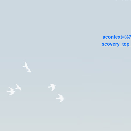
acontext=%
scovery_to