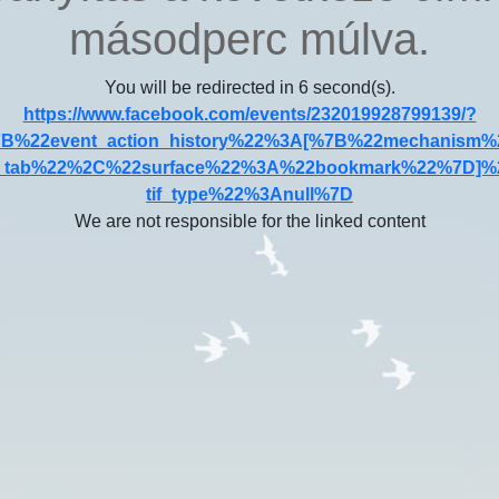
másodperc múlva.
You will be redirected in
6
second(s).
https://www.facebook.com/events/232019928799139/?
7B%22event_action_history%22%3A[%7B%22mechanism
p_tab%22%2C%22surface%22%3A%22bookmark%22%7D]%
tif_type%22%3Anull%7D
We are not responsible for the linked content