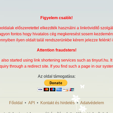
Figyelem csalók!
ldalak előszeretettel elkezdték használni a linkrövidítő szolgált
. Nagyon fontos hogy hivatalos cég megkeresést sosem kezdemény
nnyiben ilyen oldalt talál rendszerünkbe kérem jelezze felénk! 
Attention fraudsters!
lso started using link shortening services such as tinyurl.hu. It 
quiry through a redirect site. If you find such a page in our syst
Az oldal támogatása:
Főoldal
•
API
•
Kontakt és hirdetés
•
Adatvédelem