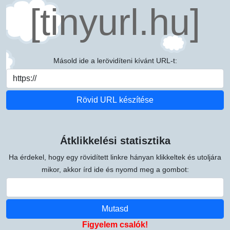
[tinyurl.hu]
Másold ide a lerövidíteni kívánt URL-t:
Átklikkelési statisztika
Ha érdekel, hogy egy rövidített linkre hányan klikkeltek és utoljára
mikor, akkor írd ide és nyomd meg a gombot:
Figyelem csalók!