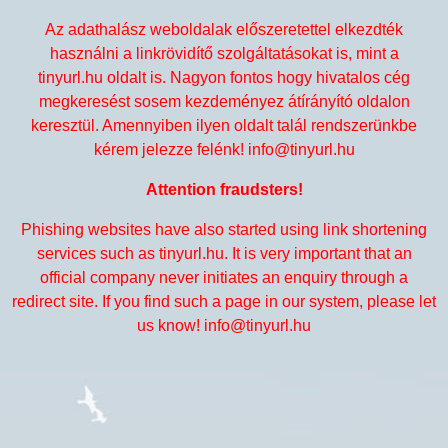
Az adathalász weboldalak előszeretettel elkezdték
használni a linkrövidítő szolgáltatásokat is, mint a
tinyurl.hu oldalt is. Nagyon fontos hogy hivatalos cég
megkeresést sosem kezdeményez átírányító oldalon
keresztül. Amennyiben ilyen oldalt talál rendszerünkbe
kérem jelezze felénk! info@tinyurl.hu
Attention fraudsters!
Phishing websites have also started using link shortening
services such as tinyurl.hu. It is very important that an
official company never initiates an enquiry through a
redirect site. If you find such a page in our system, please let
us know! info@tinyurl.hu